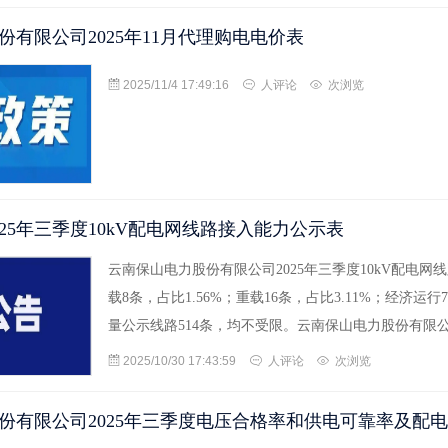
有限公司2025年11月代理购电电价表
2025/11/4 17:49:16
人评论
次浏览
25年三季度10kV配电网线路接入能力公示表
云南保山电力股份有限公司2025年三季度10kV配电网
载8条，占比1.56%；重载16条，占比3.11%；经济运行76
量公示线路514条，均不受限。云南保山电力股份有限公司
2025/10/30 17:43:59
人评论
次浏览
份有限公司2025年三季度电压合格率和供电可靠率及配