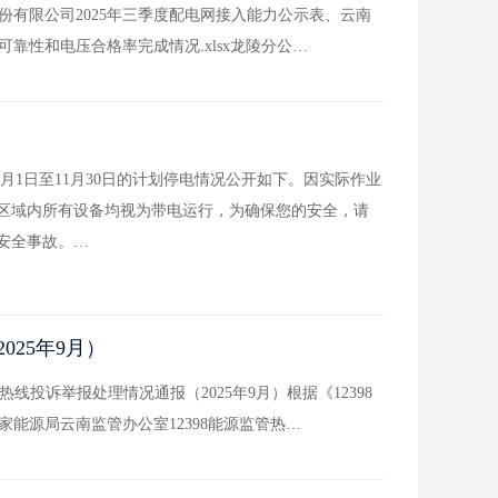
份有限公司2025年三季度配电网接入能力公示表、云南
可靠性和电压合格率完成情况.xlsx龙陵分公…
1月1日至11月30日的计划停电情况公开如下。因实际作业
区域内所有设备均视为带电运行，为确保您的安全，请
安全事故。…
025年9月）
监管热线投诉举报处理情况通报（2025年9月）根据《12398
家能源局云南监管办公室12398能源监管热…