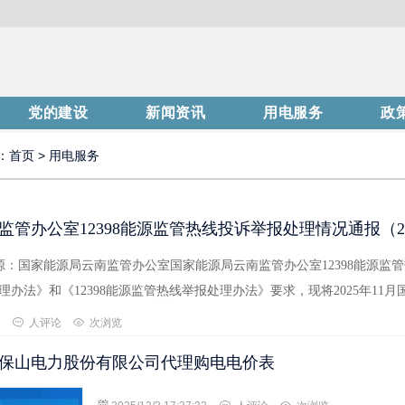
党的建设
新闻资讯
用电服务
政
：
首页
>
用电服务
管办公室12398能源监管热线投诉举报处理情况通报（20
15:00 来源：国家能源局云南监管办公室国家能源局云南监管办公室12398能源监
办法》和《12398能源监管热线举报处理办法》要求，现将2025年11月
人评论
次浏览
云南保山电力股份有限公司代理购电电价表