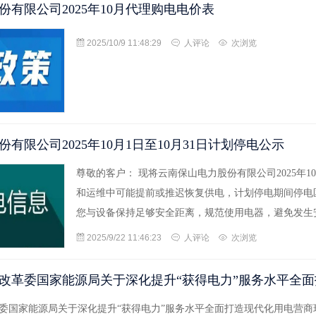
有限公司2025年10月代理购电电价表
2025/10/9 11:48:29
人评论
次浏览
有限公司2025年10月1日至10月31日计划停电公示
尊敬的客户： 现将云南保山电力股份有限公司2025年1
和运维中可能提前或推迟恢复供电，计划停电期间停电
您与设备保持足够安全距离，规范使用电器，避免发生
2025/9/22 11:46:23
人评论
次浏览
改革委国家能源局关于深化提升“获得电力”服务水平全
委国家能源局关于深化提升“获得电力”服务水平全面打造现代化用电营商