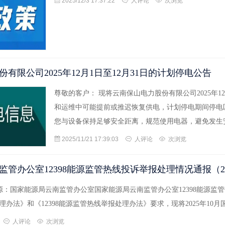
2025/12/3 17:37:22
人评论
次浏览
有限公司2025年12月1日至12月31日的计划停电公告
尊敬的客户： 现将云南保山电力股份有限公司2025年1
和运维中可能提前或推迟恢复供电，计划停电期间停电
您与设备保持足够安全距离，规范使用电器，避免发生
2025/11/21 17:39:03
人评论
次浏览
管办公室12398能源监管热线投诉举报处理情况通报（20
10:28 来源：国家能源局云南监管办公室国家能源局云南监管办公室12398能源监
办法》和《12398能源监管热线举报处理办法》要求，现将2025年10月
人评论
次浏览