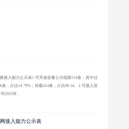
线路接入能力公示表1.可开放容量公示线路514条：其中过
条，占比14.79%；轻载414条，占比80.54。2.可接入容
2025年…
电网接入能力公示表