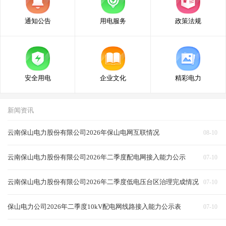
通知公告
用电服务
政策法规
安全用电
企业文化
精彩电力
新闻资讯
云南保山电力股份有限公司2026年保山电网互联情况
08-10
云南保山电力股份有限公司2026年二季度配电网接入能力公示
07-10
云南保山电力股份有限公司2026年二季度低电压台区治理完成情况
07-10
保山电力公司2026年二季度10kV配电网线路接入能力公示表
07-10