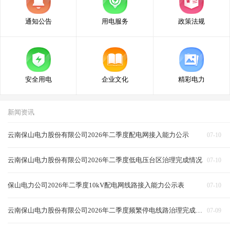
通知公告
用电服务
政策法规
安全用电
企业文化
精彩电力
新闻资讯
云南保山电力股份有限公司2026年二季度配电网接入能力公示
07-10
云南保山电力股份有限公司2026年二季度低电压台区治理完成情况
07-10
保山电力公司2026年二季度10kV配电网线路接入能力公示表
07-10
云南保山电力股份有限公司2026年二季度频繁停电线路治理完成情况
07-09