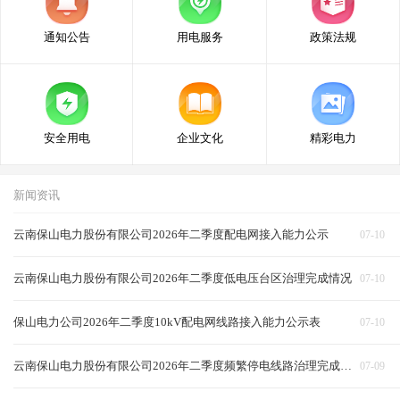
通知公告
用电服务
政策法规
安全用电
企业文化
精彩电力
新闻资讯
云南保山电力股份有限公司2026年二季度配电网接入能力公示
07-10
云南保山电力股份有限公司2026年二季度低电压台区治理完成情况
07-10
保山电力公司2026年二季度10kV配电网线路接入能力公示表
07-10
云南保山电力股份有限公司2026年二季度频繁停电线路治理完成情况
07-09