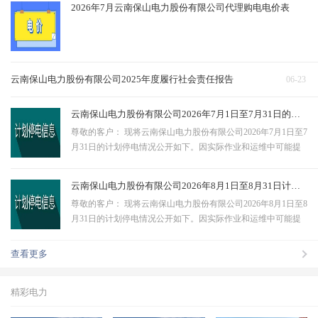
2026年7月云南保山电力股份有限公司代理购电电价表
云南保山电力股份有限公司2025年度履行社会责任报告
06-23
云南保山电力股份有限公司2026年7月1日至7月31日的计划停电公告
尊敬的客户： 现将云南保山电力股份有限公司2026年7月1日至7
月31日的计划停电情况公开如下。因实际作业和运维中可能提
前或推迟恢复供电，计划停电期间停电区域内所有设备均视为
带电运行，为确保您的安全，请您与设备保持足够安全距离，
云南保山电力股份有限公司2026年8月1日至8月31日计划停电公告
规范使用电器，避免发生安全事故。若…
尊敬的客户： 现将云南保山电力股份有限公司2026年8月1日至8
月31日的计划停电情况公开如下。因实际作业和运维中可能提
前或推迟恢复供电，计划停电期间停电区域内所有设备均视为
带电运行，为确保您的安全，请您与设备保持足够安全距离，
查看更多
规范使用电器，避免发生安全事故。若…
精彩电力