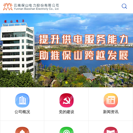
公司概况
党的建设
新闻资讯