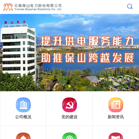
公司概况
党的建设
新闻资讯